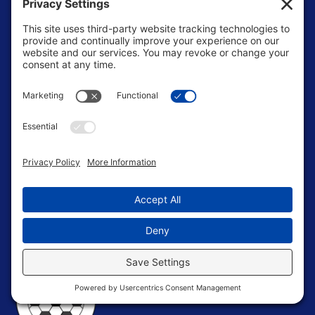
Terms of Service
Editorial Standrads
Soccer Roadmap
Getting Started
U.S. Youth Soccer
Levels of Competition
Player Development Pathways
Finding Clubs in My State
Contact Us
info@ussoccerparent.com
West Palm Beach Florida, United States